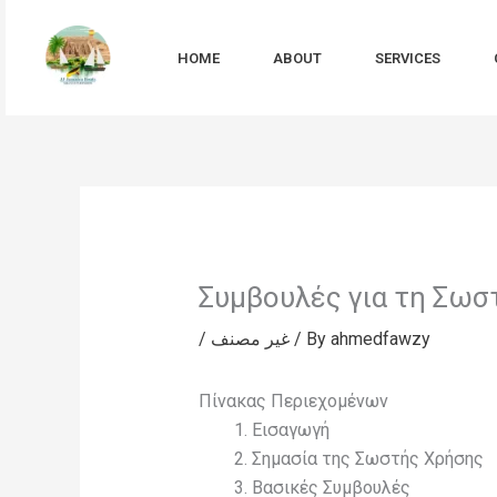
Skip
to
HOME
ABOUT
SERVICES
content
Συμβουλές για τη Σωσ
/
غير مصنف
/ By
ahmedfawzy
Πίνακας Περιεχομένων
Εισαγωγή
Σημασία της Σωστής Χρήσης
Βασικές Συμβουλές