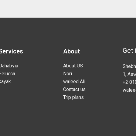
Get 
Services
About
Dahabyia
About US
Shebh
Felucca
Nori
1, As
kayak
waleed Ali
+2 01
Contact us
walee
Trip plans