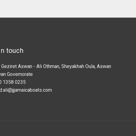
in touch
 Geziret Aswan - Ali Othman, Sheyakhah Oula, Aswan
wan Governorate
0 1358 0235
d.ali@jjjamaicaboats.com