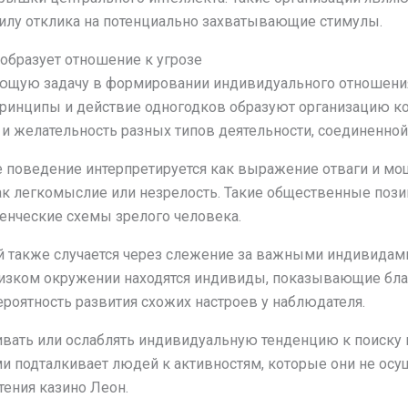
илу отклика на потенциально захватывающие стимулы.
 образует отношение к угрозе
щую задачу в формировании индивидуального отношения 
инципы и действие одногодков образуют организацию коо
 желательность разных типов деятельности, соединенной с
 поведение интерпретируется как выражение отваги и мощи
ак легкомыслие или незрелость. Такие общественные пози
енческие схемы зрелого человека.
 также случается через слежение за важными индивидами
лизком окружении находятся индивиды, показывающие бл
ероятность развития схожих настроев у наблюдателя.
ивать или ослаблять индивидуальную тенденцию к поиску
 подталкивает людей к активностям, которые они не осу
тения казино Леон.