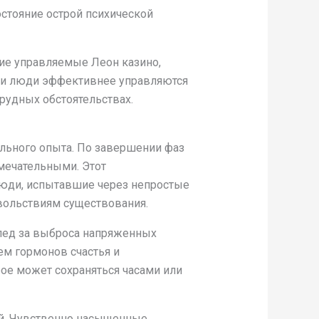
остояние острой психической
ие управляемые Леон казино,
ти люди эффективнее управляются
рудных обстоятельствах.
ального опыта. По завершении фаз
мечательными. Этот
 люди, испытавшие через непростые
вольствиям существования.
след за выброса напряженных
ем гормонов счастья и
ое может сохраняться часами или
ий. Чувственно насыщенные