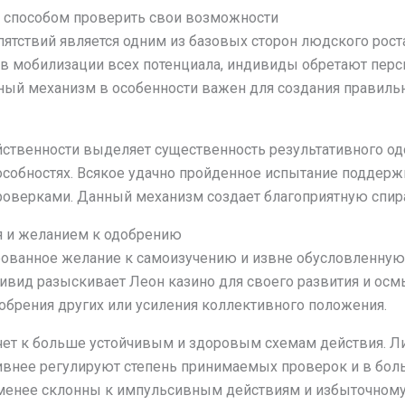
я способом проверить свои возможности
ятствий является одним из базовых сторон людского роста
в мобилизации всех потенциала, индивиды обретают перс
нный механизм в особенности важен для создания правиль
ственности выделяет существенность результативного од
особностях. Всякое удачно пройденное испытание поддер
роверками. Данный механизм создает благоприятную спир
я и желанием к одобрению
рованное желание к самоизучению и извне обусловленную
ивид разыскивает Леон казино для своего развития и осм
брения других или усиления коллективного положения.
ет к больше устойчивым и здоровым схемам действия. Л
ивнее регулируют степень принимаемых проверок и в бол
 менее склонны к импульсивным действиям и избыточному