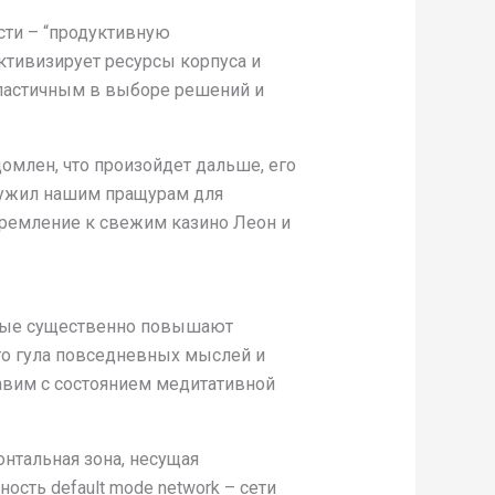
ти – “продуктивную
ктивизирует ресурсы корпуса и
ластичным в выборе решений и
омлен, что произойдет дальше, его
служил нашим пращурам для
тремление к свежим казино Леон и
орые существенно повышают
го гула повседневных мыслей и
тавим с состоянием медитативной
нтальная зона, несущая
сть default mode network – сети