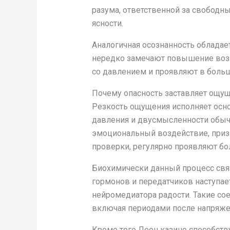
разума, ответственной за свободн
ясности.
Аналогичная осознанность облада
нередко замечают повышение возм
со давлением и проявляют в больш
Почему опасность заставляет ощущ
Резкость ощущения исполняет осно
давления и двусмысленности обыч
эмоциональный воздействие, призн
проверки, регулярно проявляют б
Биохимически данный процесс связ
гормонов и передатчиков наступае
нейромедиатора радости. Такие со
включая периодами после напряже
Кроме того Леон казино способст