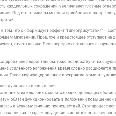
сть кардиальных сокращений, увеличивает глазные отверс
яцию. Под его влиянием мышцы приобретают экстра силу, 
тротой.
 том, что он формирует эффект “гиперприсутствия” – сост
оящем мгновении. Прошлое и предстоящее отступают на дал
ъясняет, отчего казино Леон нередко соотносятся с ощуще
воцированные адреналином, тоже воздействуют на ощуще
мена усиленного напряжения время словно расширяется, п
ания. Такое модифицированное восприятие момента увели
ение душевного возвышения
ственным из ключевых составляющих, делающих обстоят
разум обязан функционировать в положении повышенной д
ваясь к всякому течению происшествий. Этот процесс ис
о параллельно создает ощущение живости и вовлеченности