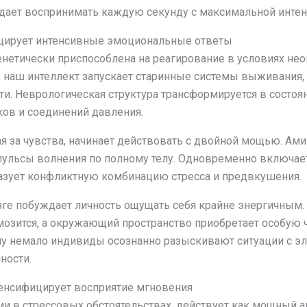
ает воспринимать каждую секунду с максимальной интен
оцирует интенсивные эмоциональные ответы
енетически приспособлена на реагирование в условиях нео
o, наш интеллект запускает старинные системы выживани
ти. Неврологическая структура трансформируется в состоя
ков и соединений давления.
я за чувства, начинает действовать с двойной мощью. Ами
мпульсы волнения по полному телу. Одновременно включае
разует конфликтную комбинацию стресса и предвкушения.
зге побуждает личность ощущать себя крайне энергичным.
мозится, а окружающий пространство приобретает особую ч
му немало индивиды осознанно разыскивают ситуации с эл
ности.
тенсифицирует восприятие мгновения
и в стрессовых обстоятельствах, действует как мощный а