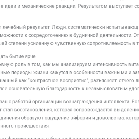
ые идеи и механические реакции. Результатом выступает с
ет лечебный результат. Люди, систематически испытывающ
ожности к сосредоточению в будничной деятельности. Э
ей степени усиленную чувственную сопротивляемость в т
ать бытие ярче
вную роль в том, как мы анализируем интенсивность вит
ные периоды жизни кажутся в особенности важными и за
анный как “контрастное восприятие”, разъясняет, отчего
олее основательную благодарность к незамысловатым удо
ан с работой организации вознаграждения интеллекта. В
т этап восстановления, которая сопровождается выделени
единения образуют ощущение эйфории и довольства, котор
нного происшествия.
вует формированию в большей степени ярких воспоминан