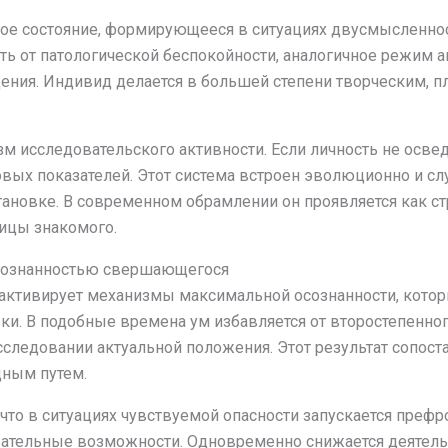
е состояние, формирующееся в ситуациях двусмысленнос
ть от патологической беспокойности, аналогичное режим а
ния. Индивид делается в большей степени творческим, п
м исследовательского активности. Если личность не освед
овых показателей. Этот система встроен эволюционно и 
ановке. В современном обрамлении он проявляется как с
ицы знакомого.
осознанностью свершающегося
 активирует механизмы максимальной осознанности, кот
ки. В подобные времена ум избавляется от второстепенно
сследовании актуальной положения. Этот результат сопос
дным путем.
то в ситуациях чувствуемой опасности запускается префро
ательные возможности. Одновременно снижается деятельно