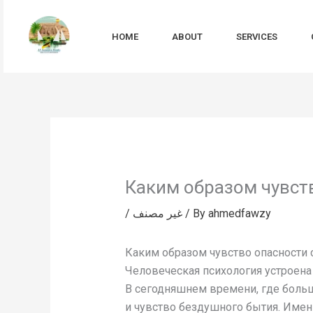
Skip
to
HOME
ABOUT
SERVICES
content
Каким образом чувст
/
غير مصنف
/ By
ahmedfawzy
Каким образом чувство опасности 
Человеческая психология устроена
В сегодняшнем времени, где боль
и чувство бездушного бытия. Име