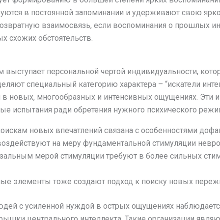
уются в постоянной запоминании и удерживают свою ярко
озвратную взаимосвязь, если воспоминания о прошлых ин
х схожих обстоятельств.
выступает персональной чертой индивидуальности, котор
ляют специальный категорию характера – “искатели инте
 в новых, многообразных и интенсивных ощущениях. Эти и
ые испытания ради обретения нужного психического режи
поискам новых впечатлений связана с особенностями доф
оздействуют на меру фундаментальной стимуляции невро
альным мерой стимуляции требуют в более сильных стим
ые элементы тоже создают подход к поиску новых переж
юдей с усиленной нуждой в острых ощущениях наблюдается
рышки центрального интеллекта. Такие организации явл