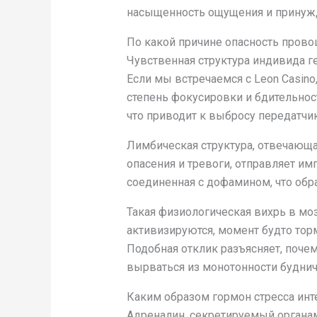
насыщенность ощущения и принужд
По какой причине опасность пров
Чувственная структура индивида г
Если мы встречаемся с Leon Casin
степень фокусировки и бдительнос
что приводит к выбросу передатчи
Лимбическая структура, отвечающа
опасения и тревоги, отправляет и
соединенная с дофамином, что об
Такая физиологическая вихрь в мо
активизируются, момент будто тор
Подобная отклик разъясняет, поче
вырваться из монотонности буднич
Каким образом гормон стресса ин
Адреналин, секретируемый органам